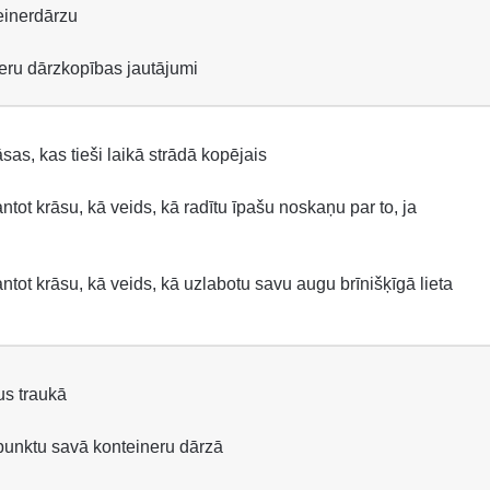
einerdārzu
neru dārzkopības jautājumi
rāsas, kas tieši laikā strādā kopējais
tot krāsu, kā veids, kā radītu īpašu noskaņu par to, ja
tot krāsu, kā veids, kā uzlabotu savu augu brīnišķīgā lieta
us traukā
tpunktu savā konteineru dārzā