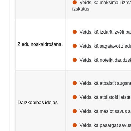
Veids, kā maksimāli izma
izskatus
Veids, kā izdarīt izvēli 
Ziedu noskaidrošana
Veids, kā sagatavot ziedu
Veids, kā noteikt daudzs
Veids, kā atbalstīt augsne
Veids, kā atbilstoši laistī
Dārzkopības idejas
Veids, kā mēslot savus 
Veids, kā pasargāt savu