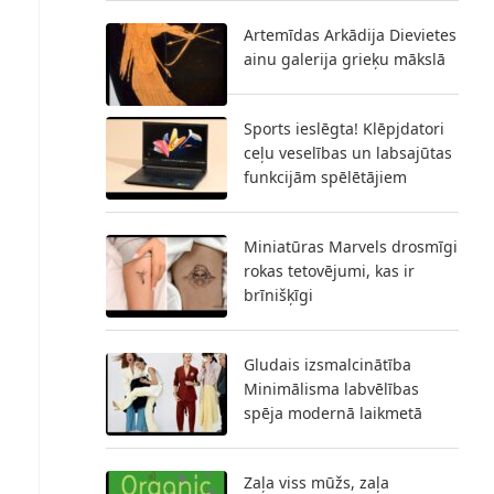
Artemīdas Arkādija Dievietes
ainu galerija grieķu mākslā
Sports ieslēgta! Klēpjdatori
ceļu veselības un labsajūtas
funkcijām spēlētājiem
Miniatūras Marvels drosmīgi
rokas tetovējumi, kas ir
brīnišķīgi
Gludais izsmalcinātība
Minimālisma labvēlības
spēja modernā laikmetā
Zaļa viss mūžs, zaļa