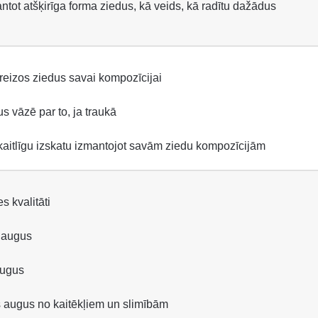
ntot atšķirīga forma ziedus, kā veids, kā radītu dažādus
pareizos ziedus savai kompozīcijai
s vāzē par to, ja traukā
kaitlīgu izskatu izmantojot savām ziedu kompozīcijām
s kvalitāti
t augus
augus
s augus no kaitēkļiem un slimībām