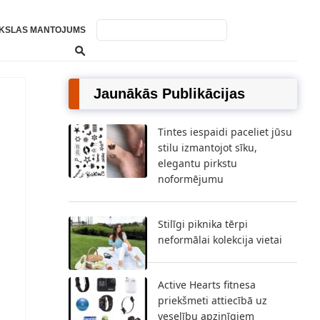
KSLAS MANTOJUMS
Jaunākās Publikācijas
Tintes iespaidi paceliet jūsu
stilu izmantojot sīku,
elegantu pirkstu
noformējumu
Stilīgi piknika tērpi
neformālai kolekcija vietai
Active Hearts fitnesa
priekšmeti attiecībā uz
veselību apzinīgiem