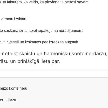
un faktūrām, kā veids, kā pievienotu interesi savam
 vienotu izskatu.
et to saskaņā izmantojot iepakojuma norādījumiem.
būt ir veseli un izskatītos pēc izredzes augstāk.
t noteikt skaistu un harmonisku konteinerdārzu,
āsu un brīnišķīgā lieta par.
areizo konteineru
neru dārzu