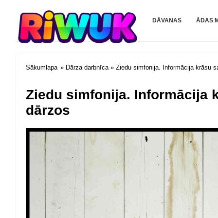
Riwuk.com
DĀVANAS
ĀDAS 
Sākumlapa
»
Dārza darbnīca
» Ziedu simfonija. Informācija krāsu 
Ziedu simfonija. Informācija
dārzos