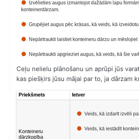
Izvēlieties augus izmantojot dažādām lapu formām 
konteinerdārzam.
Grupējiet augus pēc krāsas, kā veids, kā izveidotu
Nepārtraukti laistiet konteineru dārzu un mēsloji
Nepārtraukti apgrieziet augus, kā veids, kā šie var
Ceļu nelielu plānošanu un aprūpi jūs vara
kas piešķirs jūsu mājai par to, ja dārzam kr
Priekšmets
Ietver
Veids, kā izdarīt izvēli p
Veids, kā iestādīt kontei
Konteineru
dārzkopība