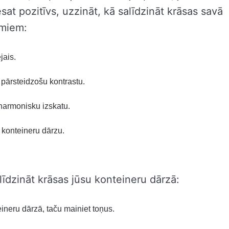
esat pozitīvs, uzzināt, kā salīdzināt krāsas savā
omiem:
jais.
 pārsteidzošu kontrastu.
 harmonisku izskatu.
u konteineru dārzu.
salīdzināt krāsas jūsu konteineru dārzā:
eineru dārzā, taču mainiet toņus.