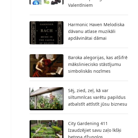
Valentīniem
Harmonic Haven Melodiska
dāvanu atlase muzikāli
apdāvinātai dāmai
Baroka alegorijas, kas atšifrē
māksliniecisko stāstījumu
simboliskās nozīmes
Sēj, zied, zeļ, kā var
siltumnīcas varētu papildus
atbalstīt attīstīt jūsu biznesu
City Gardening 411
Izaudzējiet savu zaļo īkšķi
betona džungļos