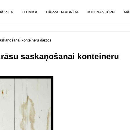
MĀKSLA
TEHNIKA
DĀRZA DARBNĪCA
IKDIENAS TĒRPI
MĀ
saskaņošanai konteineru dārzos
 krāsu saskaņošanai konteineru