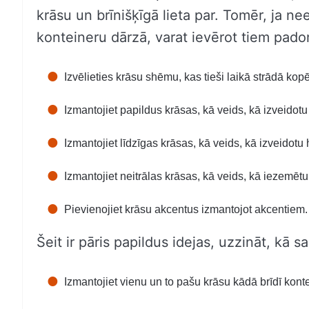
krāsu un brīnišķīgā lieta par. Tomēr, ja ne
konteineru dārzā, varat ievērot tiem pad
Izvēlieties krāsu shēmu, kas tieši laikā strādā kopē
Izmantojiet papildus krāsas, kā veids, kā izveidotu
Izmantojiet līdzīgas krāsas, kā veids, kā izveidotu
Izmantojiet neitrālas krāsas, kā veids, kā iezemēt
Pievienojiet krāsu akcentus izmantojot akcentiem.
Šeit ir pāris papildus idejas, uzzināt, kā 
Izmantojiet vienu un to pašu krāsu kādā brīdī kont