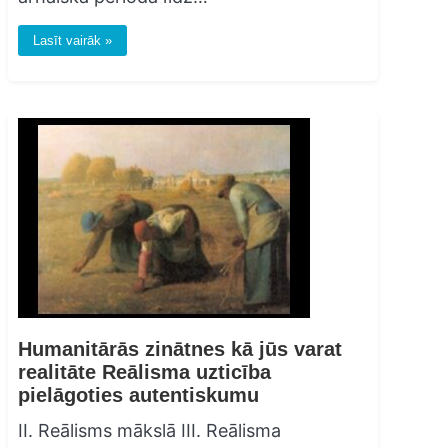
Lasīt vairāk »
Humanitārās zinātnes kā jūs varat
realitāte Reālisma uzticība
pielāgoties autentiskumu
II. Reālisms mākslā III. Reālisma