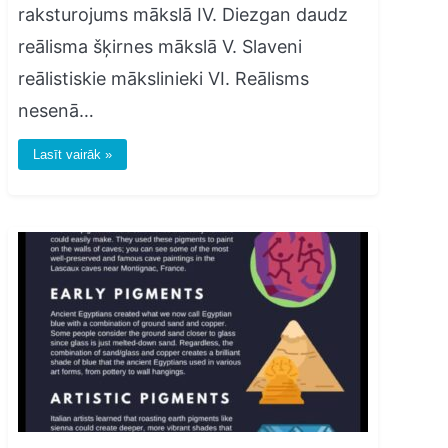
raksturojums mākslā IV. Diezgan daudz
reālisma šķirnes mākslā V. Slaveni
reālistiskie mākslinieki VI. Reālisms
nesenā…
Lasīt vairāk »