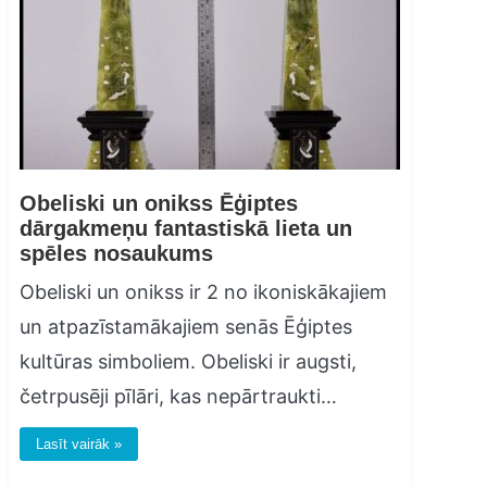
Obeliski un onikss Ēģiptes
dārgakmeņu fantastiskā lieta un
spēles nosaukums
Obeliski un onikss ir 2 no ikoniskākajiem
un atpazīstamākajiem senās Ēģiptes
kultūras simboliem. Obeliski ir augsti,
četrpusēji pīlāri, kas nepārtraukti…
Lasīt vairāk »