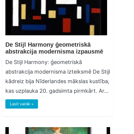
De Stijl Harmony ģeometriskā
abstrakcija modernisma izpausmē
De Stijl Harmony: ģeometriskā
abstrakcija modernisma izteiksmē De Stijl
kādreiz bija Nīderlandes mākslas kustība,
kas uzplauka 20. gadsimta pirmkārt. Ar…
Lasīt vairāk »