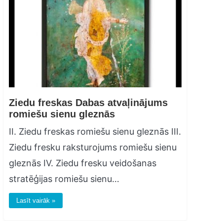
Ziedu freskas Dabas atvaļinājums
romiešu sienu gleznās
II. Ziedu freskas romiešu sienu gleznās III.
Ziedu fresku raksturojums romiešu sienu
gleznās IV. Ziedu fresku veidošanas
stratēģijas romiešu sienu…
Lasīt vairāk »