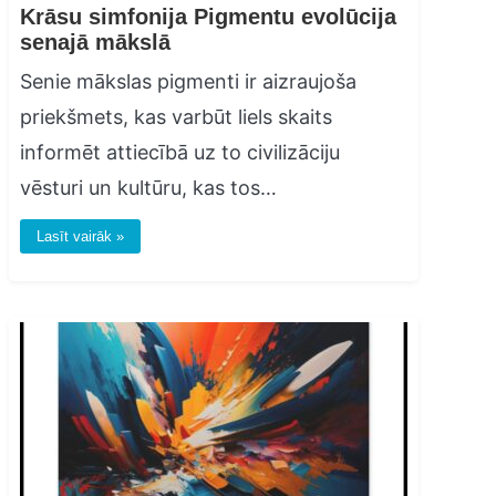
Krāsu simfonija Pigmentu evolūcija
senajā mākslā
Senie mākslas pigmenti ir aizraujoša
priekšmets, kas varbūt liels skaits
informēt attiecībā uz to civilizāciju
vēsturi un kultūru, kas tos…
Lasīt vairāk »