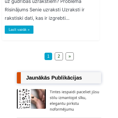
uz gudrības uzrakstiem? Problēma
Risinājums Senie uzraksti Uzraksti ir
rakstiski dati, kas ir izgrebti…
Lasīt vairāk »
1
2
»
Jaunākās Publikācijas
Tintes iespaidi paceliet jūsu
stilu izmantojot sīku,
elegantu pirkstu
noformējumu