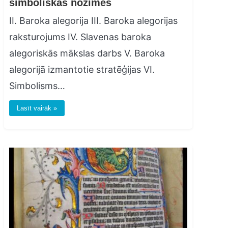
simboliskās nozīmes
II. Baroka alegorija III. Baroka alegorijas
raksturojums IV. Slavenas baroka
alegoriskās mākslas darbs V. Baroka
alegorijā izmantotie stratēģijas VI.
Simbolisms…
Lasīt vairāk »