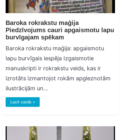
Baroka rokrakstu maģija
Piedzīvojums cauri apgaismotu lapu
burvīgajam spēkam
Baroka rokrakstu maģija: apgaismotu
lapu burvīgais iespēja Izgaismotie
manuskripti ir rokrakstu veids, kas ir
izrotāts izmantojot rokām apgleznotām
ilustrācijām un…
Lasīt vairāk »