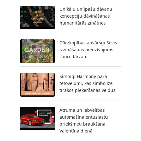
Unikālu un īpašu dāvanu
koncepciju dāvināšanas
humanitārās zinātnes
Dārzkopības apvāršņi Sevis
izzināšanas piedzīvojums
cauri dārzam
Sirsnīgi Harmony pāra
tetovējumi, kas simbolizē
tīrākos pieķeršanās veidus
Ātruma un labvēlības
automašīna entuziastu
priekšmeti braukšanai
Valentīna dienā