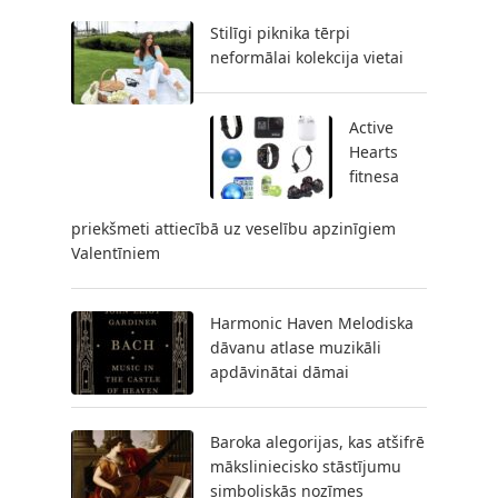
Stilīgi piknika tērpi
neformālai kolekcija vietai
Active
Hearts
fitnesa
priekšmeti attiecībā uz veselību apzinīgiem
Valentīniem
Harmonic Haven Melodiska
dāvanu atlase muzikāli
apdāvinātai dāmai
Baroka alegorijas, kas atšifrē
māksliniecisko stāstījumu
simboliskās nozīmes