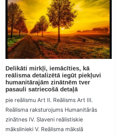
Delikāti mirkļi, iemācīties, kā
reālisma detalizētā iegūt piekļuvi
humanitārajām zinātnēm tver
pasauli satriecošā detaļā
pie reālismu Art II. Reālisms Art III.
Reālisma raksturojums Humanitārās
zinātnes IV. Slaveni reālistiskie
mākslinieki V. Reālisma mākslā