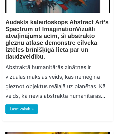
Audekls kaleidoskops Abstract Art’s
Spectrum of ImaginationVizuāli
atvaļinājums acīm, šī abstrakto
gleznu atlase demonstrē cilvēka
iztēles brīnišķīgā lieta par un
daudzveidību.
Abstraktā humanitārās zinātnes ir
vizuālās mākslas veids, kas nemēģina
gleznot objektus reālajā uz planētas. Kā
veids, kā nevis abstraktā humanitārās…
Lasīt vairāk »