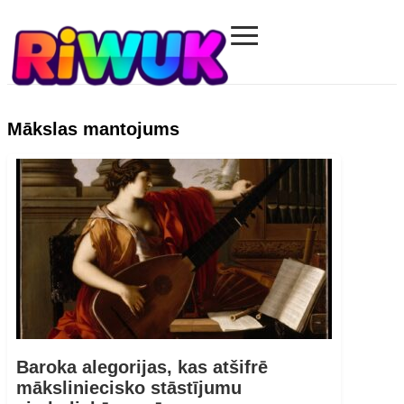
≡
Riwuk.com
Mākslas mantojums
Baroka alegorijas, kas atšifrē
māksliniecisko stāstījumu