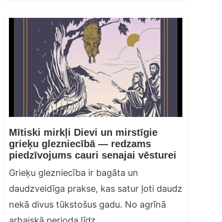
Mītiski mirkļi Dievi un mirstīgie
grieķu glezniecībā — redzams
piedzīvojums cauri senajai vēsturei
Grieķu glezniecība ir bagāta un
daudzveidīga prakse, kas satur ļoti daudz
nekā divus tūkstošus gadu. No agrīnā
arhaiskā perioda līdz…