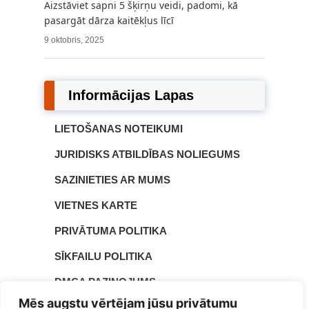
Aizstāviet sapni 5 šķirņu veidi, padomi, kā
pasargāt dārza kaitēkļus līcī
9 oktobris, 2025
Informācijas Lapas
LIETOŠANAS NOTEIKUMI
JURIDISKS ATBILDĪBAS NOLIEGUMS
SAZINIETIES AR MUMS
VIETNES KARTE
PRIVĀTUMA POLITIKA
SĪKFAILU POLITIKA
DMCA PAZIŅOJUMS
Mēs augstu vērtējam jūsu privātumu
PAR MUMS