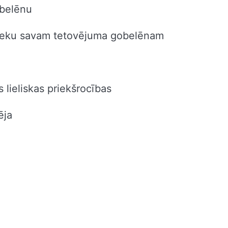
obelēnu
nieku savam tetovējuma gobelēnam
lieliskas priekšrocības
ēja