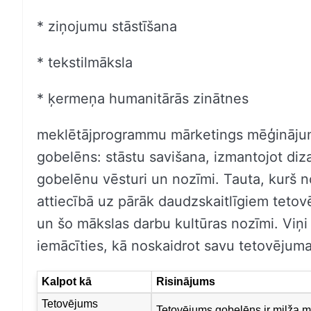
* ziņojumu stāstīšana
* tekstilmāksla
* ķermeņa humanitārās zinātnes
meklētājprogrammu mārketings mēģinājum
gobelēns: stāstu savišana, izmantojot diza
gobelēnu vēsturi un nozīmi. Tauta, kurš n
attiecībā uz pārāk daudzskaitlīgiem tetov
un šo mākslas darbu kultūras nozīmi. Viņi 
iemācīties, kā noskaidrot savu tetovējum
Kalpot kā
Risinājums
Tetovējums
Tetovējums gobelēns ir milža m