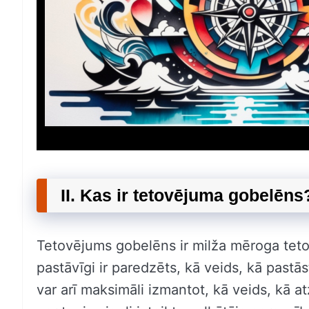
II. Kas ir tetovējuma gobelēns
Tetovējums gobelēns ir milža mēroga teto
pastāvīgi ir paredzēts, kā veids, kā pastā
var arī maksimāli izmantot, kā veids, kā 