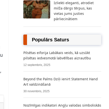
Izliekti eleganti, atrodiet
milža dārgs tērpus, kas
vietas jums justies
pārliecinātiem
Populārs Saturs
u
Pilsētas eiforija Labākais veids, kā uzsūkt
mu
pilsētas iedvesmotā labvēlības aizrautību
12 septembris, 2025
,
Beyond the Palms Dziļi ienirt Statement Hand
Art valdzināšanā
30 novembris, 2025
Nozīmīgas indikatori Angļu valodas simboliskās