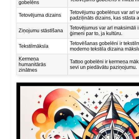
gobelēns
Tetovējumu gobelēnus var arī vei
Tetovējuma dizains
padziļināts dizains, kas stāsta 
Tetovējumus var arī maksimāli iz
Ziņojumu stāstīšana
ģimeni par to, ja kultūru.
Tetovēšanas gobelēni ir tekstil
Tekstilmāksla
moderno tekstila dizaina māksl
Ķermeņa
Tattoo gobelēni ir ķermeņa māksl
humanitārās
sevi un piedāvātu paziņojumu.
zinātnes