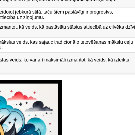
dojot jebkurā stilā, taču šiem pastāvīgi ir progresīvs,
attiecībā uz ziņojumu.
mantot, kā veids, kā pastāstītu stāstus attiecībā uz cilvēka dzīvi
mākslas veids, kas sajauc tradicionālo tetovēšanas mākslu ceļu
u.
as veids, ko var arī maksimāli izmantot, kā veids, kā izteiktu