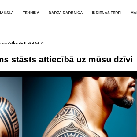
MĀKSLA
TEHNIKA
DĀRZA DARBNĪCA
IKDIENAS TĒRPI
MĀ
attiecībā uz mūsu dzīvi
 stāsts attiecībā uz mūsu dzīvi