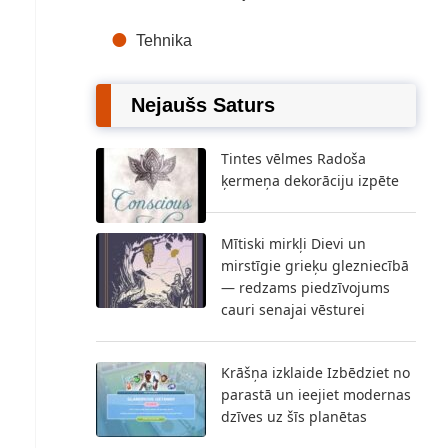
Tehnika
Nejaušs Saturs
Tintes vēlmes Radoša
ķermeņa dekorāciju izpēte
Mītiski mirkļi Dievi un
mirstīgie grieķu glezniecībā
— redzams piedzīvojums
cauri senajai vēsturei
Krāšņa izklaide Izbēdziet no
parastā un ieejiet modernas
dzīves uz šīs planētas