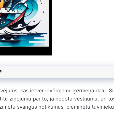
?
vējums, kas ietver ievērojamu ķermeņa daļu. Š
stītu ziņojumu par to, ja nodotu vēstījumu, un to
atzīmētu svarīgus notikumus, pieminētu tuviniek