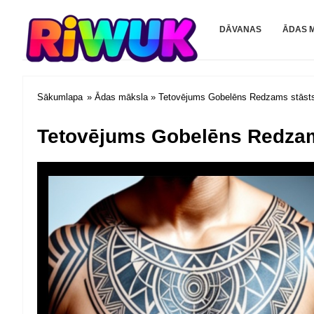
Riwuk.com
DĀVANAS
ĀDAS 
Sākumlapa
»
Ādas māksla
» Tetovējums Gobelēns Redzams stāsts 
Tetovējums Gobelēns Redzams