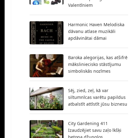
Valentīniem
Harmonic Haven Melodiska
dāvanu atlase muzikāli
apdāvinātai dāmai
Baroka alegorijas, kas atšifrē
māksliniecisko stāstījumu
simboliskās nozīmes
Sēj, zied, zeļ, kā var
siltumnīcas varētu papildus
atbalstīt attīstīt jūsu biznesu
City Gardening 411
Izaudzējiet savu zaļo īkšķi
betona džungļos