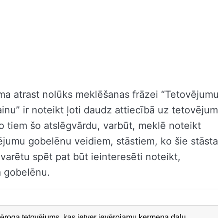
a atrast nolūks meklēšanas frāzei “Tetovējum
inu” ir noteikt ļoti daudz attiecībā uz tetovēju
o tiem šo atslēgvārdu, varbūt, meklē noteikt
ējumu gobelēnu veidiem, stāstiem, ko šie stāsta
varētu spēt pat būt ieinteresēti noteikt,
a gobelēnu.
ēroga tetovējums, kas ietver ievērojamu ķermeņa daļu.