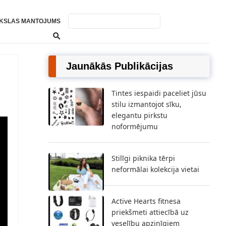
KSLAS MANTOJUMS
Jaunākās Publikācijas
Tintes iespaidi paceliet jūsu
stilu izmantojot sīku,
elegantu pirkstu
noformējumu
Stilīgi piknika tērpi
neformālai kolekcija vietai
Active Hearts fitnesa
priekšmeti attiecībā uz
veselību apzinīgiem