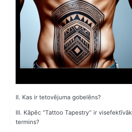
II. Kas ir tetovējuma gobelēns?
III. Kāpēc “Tattoo Tapestry” ir visefekt
termins?