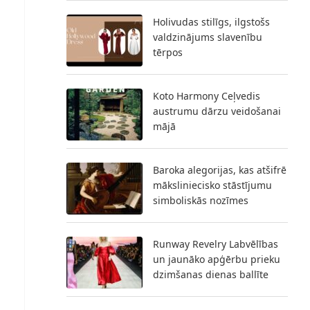
Holivudas stilīgs, ilgstošs
valdzinājums slavenību
tērpos
Koto Harmony Ceļvedis
austrumu dārzu veidošanai
mājā
Baroka alegorijas, kas atšifrē
māksliniecisko stāstījumu
simboliskās nozīmes
Runway Revelry Labvēlības
un jaunāko apģērbu prieku
dzimšanas dienas ballīte