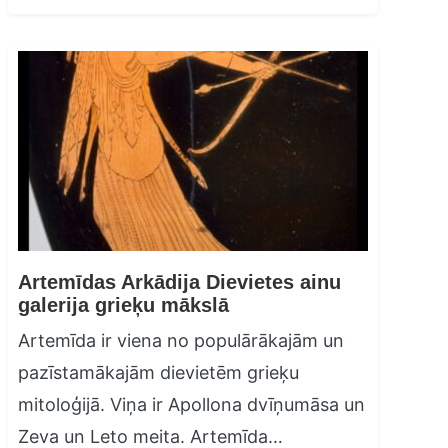
Artemīdas Arkādija Dievietes ainu
galerija grieķu mākslā
Artemīda ir viena no populārākajām un
pazīstamākajām dievietēm grieķu
mitoloģijā. Viņa ir Apollona dvīņumāsa un
Zeva un Leto meita. Artemīda…