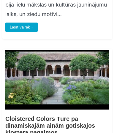
bija lielu mākslas un kultūras jauninājumu
laiks, un ziedu motīvi…
Lasīt vairāk »
Cloistered Colors Tūre pa
dinamiskajām ainām gotiskajos
klostera pagalmos