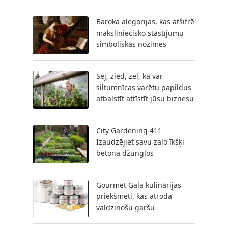
Baroka alegorijas, kas atšifrē
māksliniecisko stāstījumu
simboliskās nozīmes
Sēj, zied, zeļ, kā var
siltumnīcas varētu papildus
atbalstīt attīstīt jūsu biznesu
City Gardening 411
Izaudzējiet savu zaļo īkšķi
betona džungļos
Gourmet Gala kulinārijas
priekšmeti, kas atroda
valdzinošu garšu