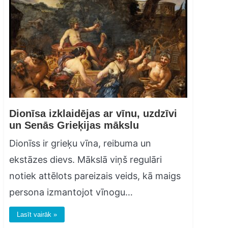
Dionīsa izklaidējas ar vīnu, uzdzīvi
un Senās Grieķijas mākslu
Dionīss ir grieķu vīna, reibuma un
ekstāzes dievs. Mākslā viņš regulāri
notiek attēlots pareizais veids, kā maigs
persona izmantojot vīnogu…
Lasīt vairāk »