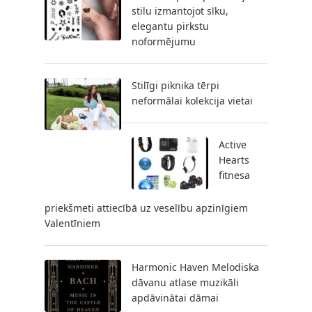
stilu izmantojot sīku,
elegantu pirkstu
noformējumu
Stilīgi piknika tērpi
neformālai kolekcija vietai
Active
Hearts
fitnesa
priekšmeti attiecībā uz veselību apzinīgiem
Valentīniem
Harmonic Haven Melodiska
dāvanu atlase muzikāli
apdāvinātai dāmai