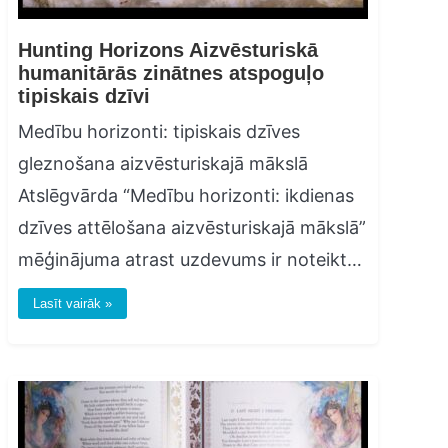
Hunting Horizons Aizvēsturiskā
humanitārās zinātnes atspoguļo
tipiskais dzīvi
Medību horizonti: tipiskais dzīves
gleznošana aizvēsturiskajā mākslā
Atslēgvārda “Medību horizonti: ikdienas
dzīves attēlošana aizvēsturiskajā mākslā”
mēģinājuma atrast uzdevums ir noteikt…
Lasīt vairāk »