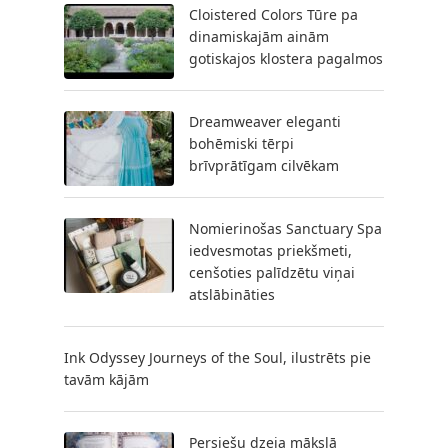
Cloistered Colors Tūre pa
dinamiskajām ainām
gotiskajos klostera pagalmos
Dreamweaver eleganti
bohēmiski tērpi
brīvprātīgam cilvēkam
Nomierinošas Sanctuary Spa
iedvesmotas priekšmeti,
cenšoties palīdzētu viņai
atslābināties
Ink Odyssey Journeys of the Soul, ilustrēts pie
tavām kājām
Persiešu dzeja mākslā