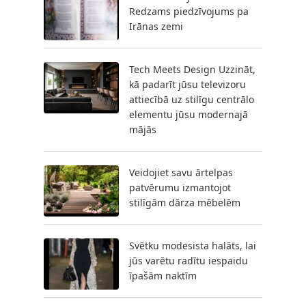
Redzams piedzīvojums pa
Irānas zemi
Tech Meets Design Uzzināt,
kā padarīt jūsu televizoru
attiecībā uz stilīgu centrālo
elementu jūsu modernajā
mājās
Veidojiet savu ārtelpas
patvērumu izmantojot
stilīgām dārza mēbelēm
Svētku modesista halāts, lai
jūs varētu radītu iespaidu
īpašām naktīm